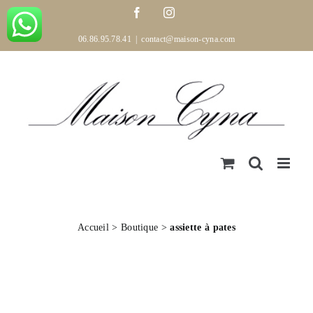
Passer
Facebook
Instagram
au
contenu
06.86.95.78.41
|
contact@maison-cyna.com
Accueil
>
Boutique
>
assiette à pates