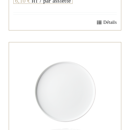
6,10
€
/ par assiette
HT
Détails