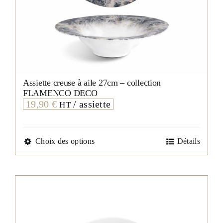
Assiette creuse à aile 27cm – collection
FLAMENCO DECO
19,90
€
/ assiette
HT
Ce
Choix des options
Détails
produit
a
plusieurs
variations.
Les
options
peuvent
être