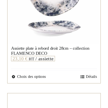
Assiette plate à rebord droit 28cm – collection
FLAMENCO DECO
23,10
€
/ assiette
HT
Ce
Choix des options
Détails
produit
a
plusieurs
variations.
Les
options