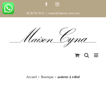
Passer
Facebook
Instagram
au
contenu
06.86.95.78.41
|
contact@maison-cyna.com
Accueil
>
Boutique
>
assiette à relief