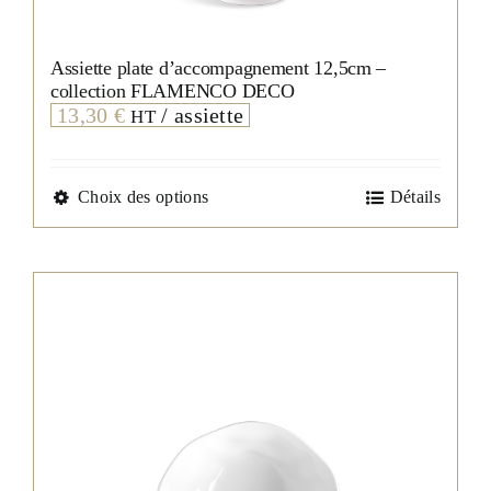
Assiette plate d’accompagnement 12,5cm –
collection FLAMENCO DECO
13,30
€
/ assiette
HT
Ce
Choix des options
Détails
produit
a
plusieurs
variations.
Les
options
peuvent
être
choisies
sur
la
page
du