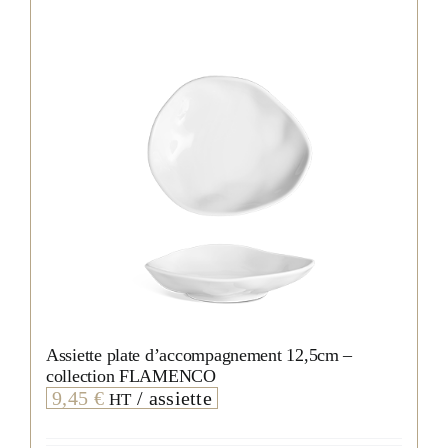
peuvent
être
choisies
sur
la
page
du
produit
Assiette plate d’accompagnement 12,5cm –
collection FLAMENCO
9,45
€
/ assiette
HT