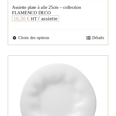
Assiette plate à aile 25cm – collection
FLAMENCO DECO
16,50
€
/ assiette
HT
Ce
Choix des options
Détails
produit
a
plusieurs
variations.
Les
options
peuvent
être
choisies
sur
la
page
du
produit