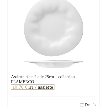
choisies
sur
la
page
du
produit
Assiette plate à aile 25cm – collection
FLAMENCO
10,70
€
/ assiette
HT
Détails