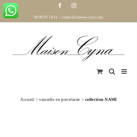
Passer
Facebook
Instagram
au
contenu
06.86.95.78.41
|
contact@maison-cyna.com
Accueil
>
vaisselle en porcelaine
>
collection NAMI