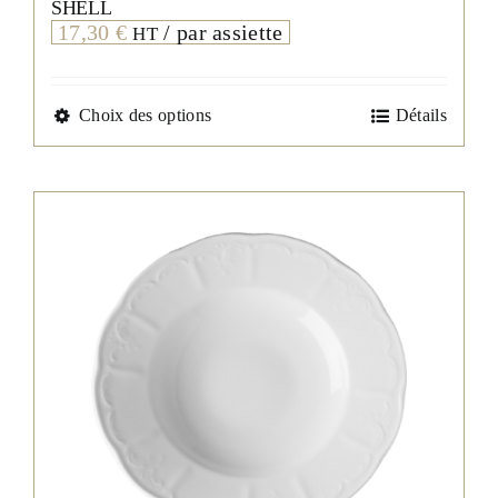
SHELL
17,30
€
/ par assiette
HT
Ce
Choix des options
Détails
produit
a
plusieurs
variations.
Les
options
peuvent
être
choisies
sur
la
page
du
produit