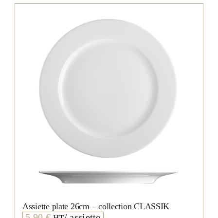
Assiette plate 26cm – collection CLASSIK
5,90
€
/ assiette
HT