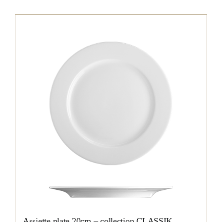
Assiette plate 20cm – collection CLASSIK