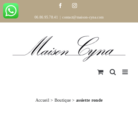
Passer
Facebook
Instagram
au
contenu
06.86.95.78.41
|
contact@maison-cyna.com
Accueil
>
Boutique
>
assiette ronde