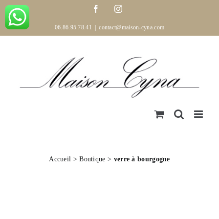
Passer
Facebook
Instagram
au
contenu
06.86.95.78.41
|
contact@maison-cyna.com
Accueil
>
Boutique
>
verre à bourgogne