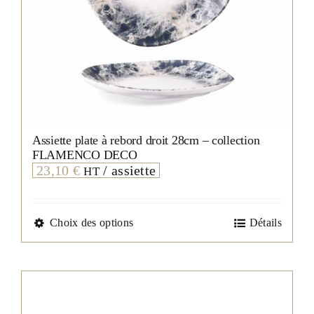
Assiette plate à rebord droit 28cm – collection
FLAMENCO DECO
23,10
€
/ assiette
HT
Ce
Choix des options
Détails
produit
a
plusieurs
variations.
Les
options