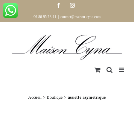
Passer
Facebook
Instagram
au
contenu
06.86.95.78.41
|
contact@maison-cyna.com
Accueil
>
Boutique
>
assiette asymétrique