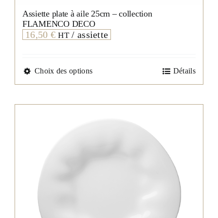
Assiette plate à aile 25cm – collection
FLAMENCO DECO
16,50
€
/ assiette
HT
Ce
Choix des options
Détails
produit
a
plusieurs
variations.
Les
options
peuvent
être
choisies
sur
la
page
du
produit