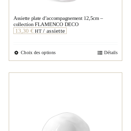
Assiette plate d’accompagnement 12,5cm –
collection FLAMENCO DECO
13,30
€
/ assiette
HT
Ce
Choix des options
Détails
produit
a
plusieurs
variations.
Les
options
peuvent
être
choisies
sur
la
page
du