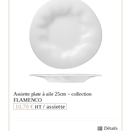
choisies
sur
la
page
du
produit
Assiette plate à aile 25cm – collection
FLAMENCO
10,70
€
/ assiette
HT
Détails