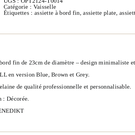
UGS :
OPT2124-T0014
fin
Catégorie :
Vaisselle
23cm-
Étiquettes :
assiette à bord fin
,
assiette plate
,
assiet
Collection
OPTIMO
SHELL
 bord fin de 23cm de diamètre – design minimaliste et
L en version Blue, Brown et Grey.
elaine de qualité professionnelle et personnalisable.
n : Décorée.
 BENEDIKT