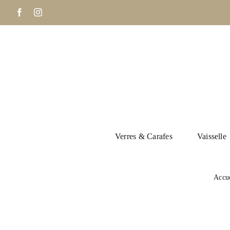
Passer
Facebook
Instagram
au
contenu
Verres & Carafes
Vaisselle
Accu