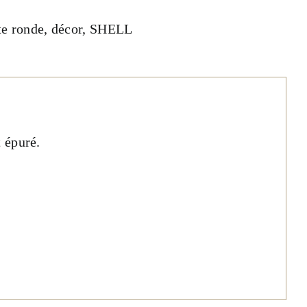
te ronde
,
décor
,
SHELL
 épuré.