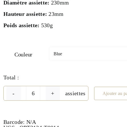
Diamètre assiette:
230mm
Hauteur assiette:
23mm
Poids assiette:
530g
Couleur
Total :
assiettes
Ajouter au p
quantité
de
Assiette
plate
à
Barcode:
N/A
bord