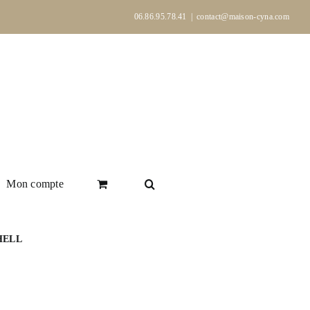
06.86.95.78.41
|
contact@maison-cyna.com
Mon compte
SHELL