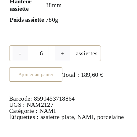
Hauteur
38mm
assiette
Poids assiette
780g
assiettes
quantité
de
Assiette
plate
Total :
189,60 €
Ajouter au panier
27
cm
-
Barcode:
8590453718864
collection
UGS :
NAM2127
NAMI
Catégorie :
NAMI
Étiquettes :
assiette plate
,
NAMI
,
porcelaine