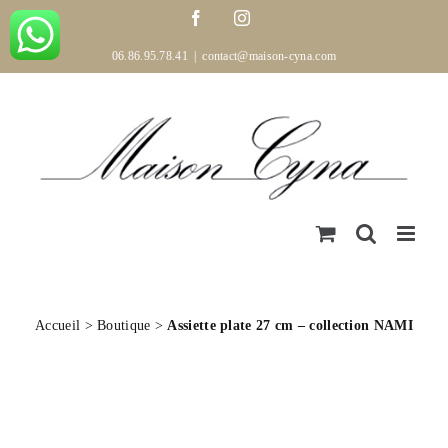
Passer
Facebook
Instagram
au
contenu
06.86.95.78.41
|
contact@maison-cyna.com
Accueil
>
Boutique
>
Assiette plate 27 cm – collection NAMI