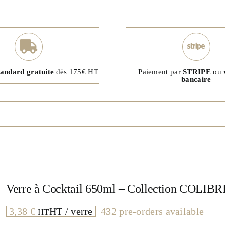
tandard gratuite
dès 175€ HT
Paiement par
STRIPE
ou
bancaire
Verre à Cocktail 650ml – Collection COLIBR
3,38
€
HT / verre
432 pre-orders available
HT