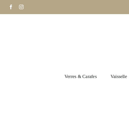
Passer
Facebook
Instagram
au
contenu
Verres & Carafes
Vaisselle