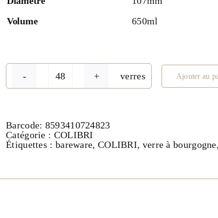
Diamètre
107mm
Volume
650ml
verres
Ajouter au p
quantité
de
Verre
à
Cocktail
Barcode:
8593410724823
650ml
Catégorie :
COLIBRI
-
Étiquettes :
bareware
,
COLIBRI
,
verre à bourgogne
Collection
COLIBRI