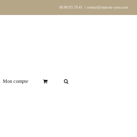
06.86.95.78.41
|
contact@maison-cyna.com
Mon compte