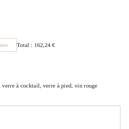
Total :
162,24 €
anier
,
verre à cocktail
,
verre à pied
,
vin rouge