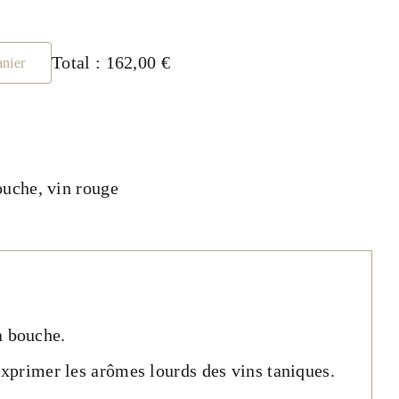
Total :
162,00 €
anier
ouche
,
vin rouge
a bouche.
xprimer les arômes lourds des vins taniques.