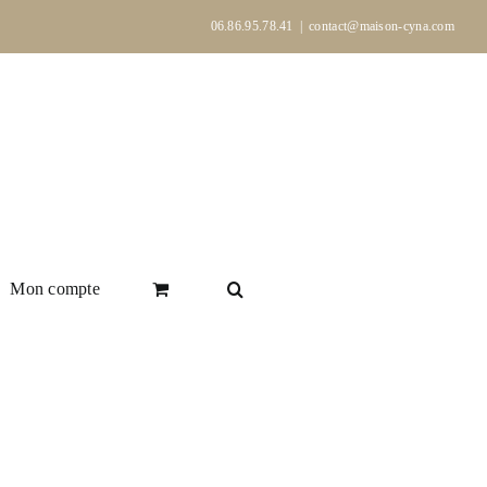
06.86.95.78.41
|
contact@maison-cyna.com
Mon compte