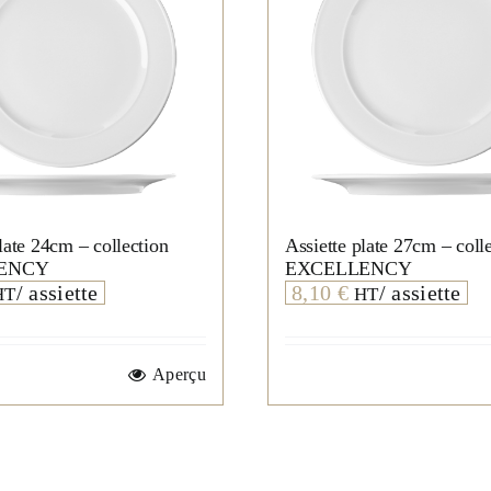
late 24cm – collection
Assiette plate 27cm – coll
ENCY
EXCELLENCY
/ assiette
8,10
€
/ assiette
HT
HT
Aperçu