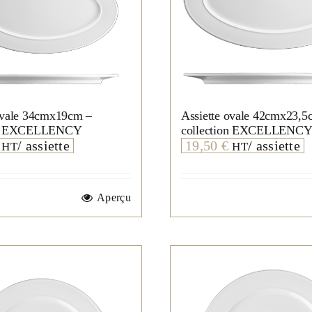
ovale 34cmx19cm –
Assiette ovale 42cmx23,5
ion EXCELLENCY
collection EXCELLENC
/ assiette
19,50
€
/ assiette
HT
HT
Aperçu