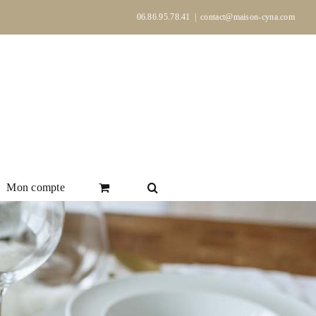
06.86.95.78.41
|
contact@maison-cyna.com
Mon compte