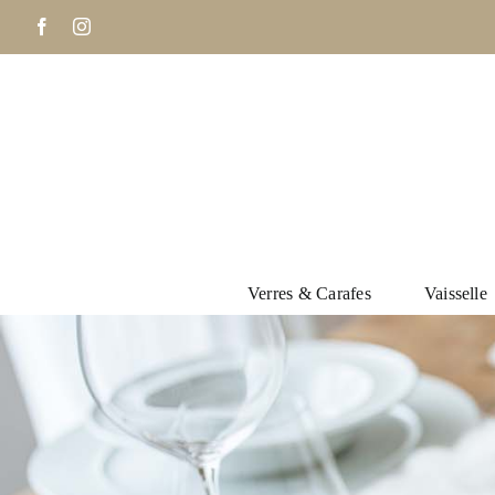
Passer
Facebook
Instagram
au
contenu
Verres & Carafes
Vaisselle