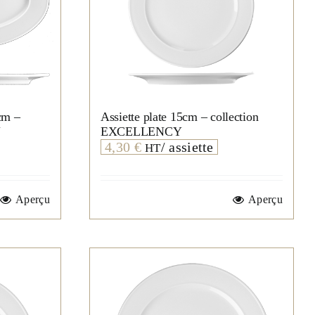
cm –
Assiette plate 15cm – collection
Y
EXCELLENCY
4,30
€
/ assiette
HT
Aperçu
Aperçu