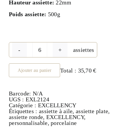
Hauteur assiette:
22mm
Poids assiette:
500g
assiettes
quantité
de
Assiette
plate
Total :
35,70 €
Ajouter au panier
24cm
-
collection
Barcode:
N/A
EXCELLENCY
UGS :
EXL2124
Catégorie :
EXCELLENCY
Étiquettes :
assiette à aile
,
assiette plate
,
assiette ronde
,
EXCELLENCY
,
personnalisable
,
porcelaine