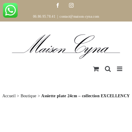
Passer
Facebook
Instagram
au
contenu
06.86.95.78.41
|
contact@maison-cyna.com
Accueil
>
Boutique
>
Assiette plate 24cm – collection EXCELLENCY