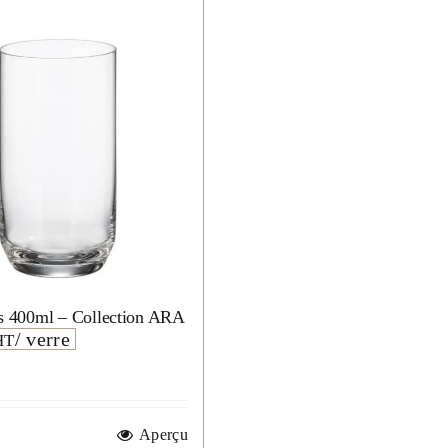
us 400ml – Collection ARA
/ verre
HT
Aperçu