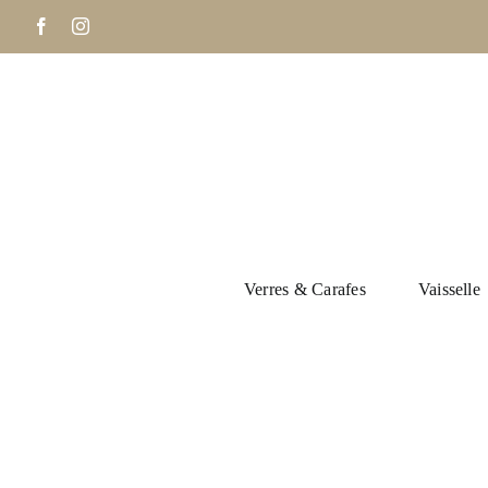
Passer
Facebook
Instagram
au
contenu
Verres & Carafes
Vaisselle