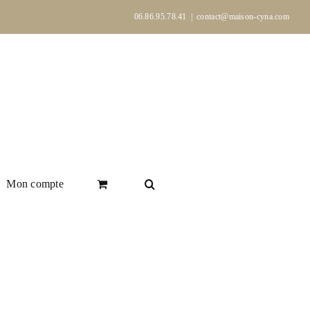
06.86.95.78.41
|
contact@maison-cyna.com
Mon compte