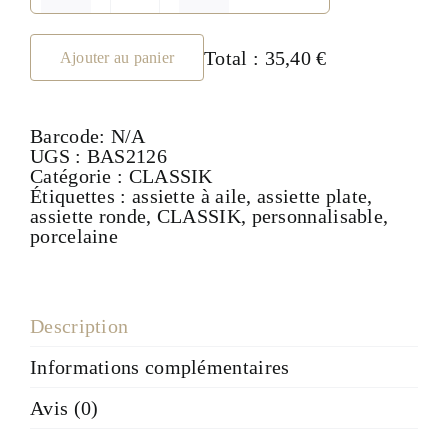
de
Assiette
plate
Total :
35,40 €
Ajouter au panier
26cm
-
collection
Barcode:
N/A
CLASSIK
UGS :
BAS2126
Catégorie :
CLASSIK
Étiquettes :
assiette à aile
,
assiette plate
,
assiette ronde
,
CLASSIK
,
personnalisable
,
porcelaine
Description
Informations complémentaires
Avis (0)