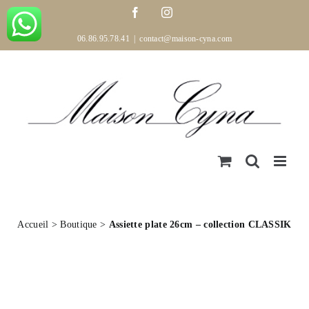
Passer
Facebook
Instagram
au
contenu
06.86.95.78.41
|
contact@maison-cyna.com
Accueil
>
Boutique
>
Assiette plate 26cm – collection CLASSIK