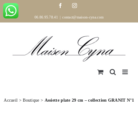
Passer
Facebook
Instagram
au
contenu
06.86.95.78.41
|
contact@maison-cyna.com
Accueil
>
Boutique
>
Assiette plate 29 cm – collection GRANIT N°1