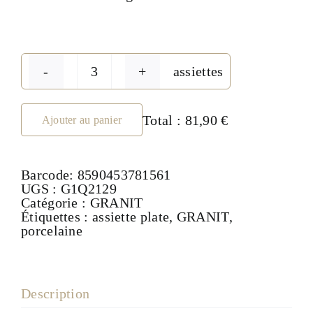
assiettes
quantité
de
Assiette
plate
Total :
81,90 €
Ajouter au panier
29
cm
-
Barcode:
8590453781561
collection
UGS :
G1Q2129
GRANIT
Catégorie :
GRANIT
N°1
Étiquettes :
assiette plate
,
GRANIT
,
porcelaine
Description