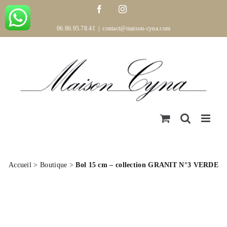
Passer
Facebook
Instagram
au
contenu
06.86.95.78.41
|
contact@maison-cyna.com
Accueil
>
Boutique
>
Bol 15 cm – collection GRANIT N°3 VERDE