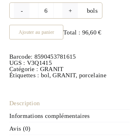
bols
quantité
de
Bol
15
Total :
96,60 €
Ajouter au panier
cm
-
collection
Barcode:
8590453781615
GRANIT
UGS :
V3Q1415
N°3
Catégorie :
GRANIT
VERDE
Étiquettes :
bol
,
GRANIT
,
porcelaine
Description
Informations complémentaires
Avis (0)