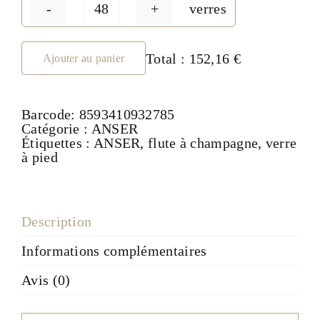
verres
quantité
de
Flute
à
Total :
152,16 €
Ajouter au panier
champagne
290ml
-
Barcode:
8593410932785
Collection
Catégorie :
ANSER
ANSER
Étiquettes :
ANSER
,
flute à champagne
,
verre
à pied
Description
Informations complémentaires
Avis (0)