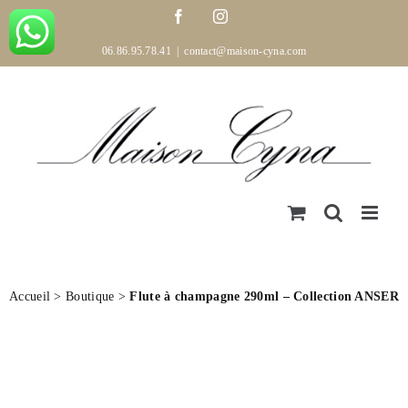
Passer
Facebook
Instagram
au
contenu
06.86.95.78.41
|
contact@maison-cyna.com
Accueil
>
Boutique
>
Flute à champagne 290ml – Collection ANSER